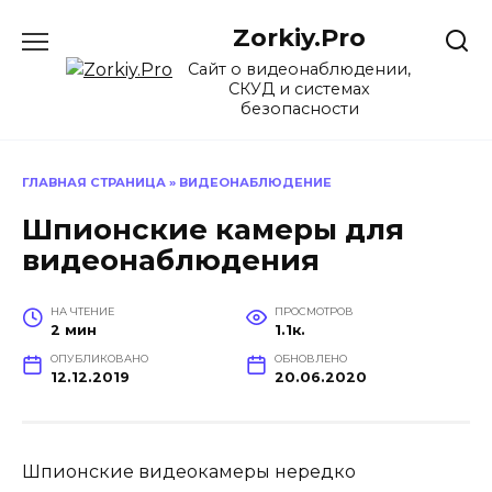
Перейти
Zorkiy.Pro
к
содержанию
Сайт о видеонаблюдении,
СКУД и системах
безопасности
ГЛАВНАЯ СТРАНИЦА
»
ВИДЕОНАБЛЮДЕНИЕ
Шпионские камеры для
видеонаблюдения
НА ЧТЕНИЕ
ПРОСМОТРОВ
2 мин
1.1к.
ОПУБЛИКОВАНО
ОБНОВЛЕНО
12.12.2019
20.06.2020
Шпионские видеокамеры нередко