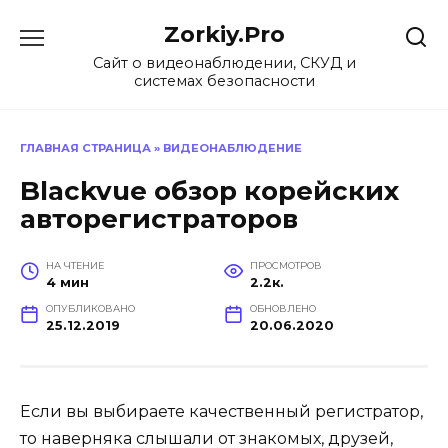
Перейти
Zorkiy.Pro
к
содержанию
Сайт о видеонаблюдении, СКУД и
системах безопасности
ГЛАВНАЯ СТРАНИЦА
»
ВИДЕОНАБЛЮДЕНИЕ
Blackvue обзор корейских
авторегистраторов
НА ЧТЕНИЕ
ПРОСМОТРОВ
4 мин
2.2к.
ОПУБЛИКОВАНО
ОБНОВЛЕНО
25.12.2019
20.06.2020
Если вы выбираете качественный регистратор,
то наверняка слышали от знакомых, друзей,