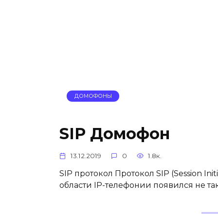
ДОМОФОНЫ
SIP Домофон
13.12.2019
0
1.8к.
SIP протокол Протокол SIP (Session Ini
области IP-телефонии появился не та