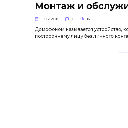
Монтаж и обслуж
12.12.2019
0
1к.
Домофоном называется устройство, к
постороннему лицу без личного конт